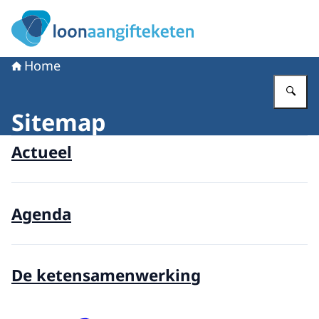
Naar de homepage van Loonaangifteketen
Home
Vu
Sitemap
Actueel
Agenda
De ketensamenwerking