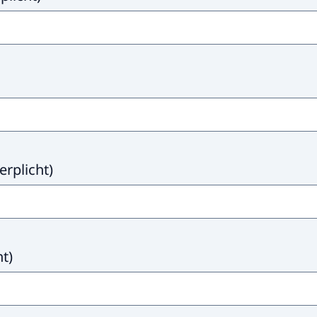
erplicht
)
ht
)