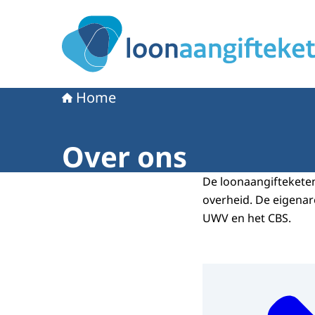
Naar de homepage van Loonaangifteketen
Home
Over ons
De loonaangifteketen
overheid. De eigenar
UWV en het CBS.