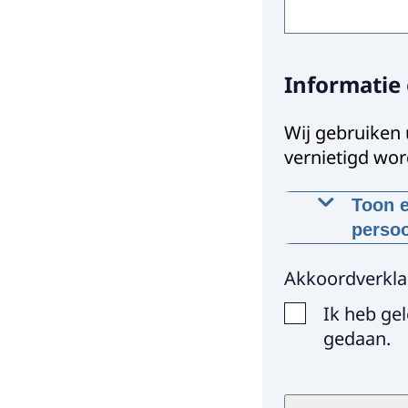
Informatie
Wij gebruiken
vernietigd wor
Toon e
perso
Waarom w
Akkoordverkla
Wij gebru
Ik heb ge
om uw vr
gedaan.
Op welke
Wij gebru
eigen me