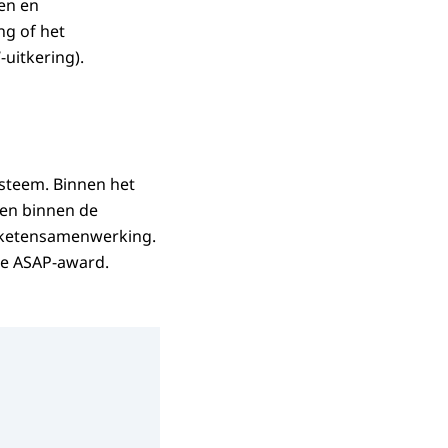
en en
ng of het
uitkering).
ysteem. Binnen het
gen binnen de
n ketensamenwerking.
de
ASAP-award
.