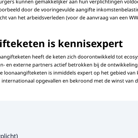
urgers kunnen gemakkelijker aan hun verplichtingen voldo
voorbeeld door de voor­ingevulde aangifte inkomstenbelasti
cht van het arbeids­verleden (voor de aanvraag van een WW-
fteketen is kennisexpert
aangifteketen heeft de keten zich doorontwikkeld tot ecos
- en externe partners actief betrokken bij de ontwikkelin
e loonaangifteketen is inmiddels expert op het gebied va
k internationaal opgevallen en bekroond met de winst van 
len a.u.b.
plicht
)