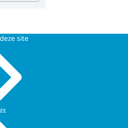
ze systemen
deze site
 opent in nieuw
ght