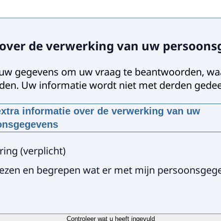
 over de verwerking van uw persoon
 uw gegevens om uw vraag te beantwoorden, wa
den. Uw informatie wordt niet met derden gedee
xtra informatie over de verwerking van uw
onsgegevens
orden deze gegevens gevraagd?
ring
(
verplicht
)
iken uw gegevens, met uw toestemming, omdat wij anders ni
lezen en begrepen wat er met mijn persoonsgeg
aag te beantwoorden
 manier worden uw gegevens verwerkt?
iken uw gegevens om uw vraag te beantwoorden. Uw vraa
dewerkers beantwoord. Uw gegevens worden niet met der
Controleer wat u heeft ingevuld