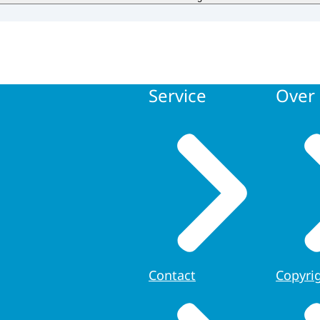
bewaren wij uw gegevens?
 uw vraag hebben beantwoord worden uw gegevens uit on
d.
Service
Over 
uw rechten?
rmatie over uw rechten vindt u op de pagina
'Privacy' (link
Contact
Copyri