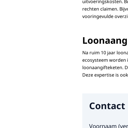
uitvoeringskosten. B
rechten claimen. Bij
vooringevulde overzi
Loonaangi
Na ruim 10 jaar loon
ecosysteem worden in
loonaangifteketen. D
Deze expertise is oo
Contact
Hier niets invul
Voornaam
(
ver