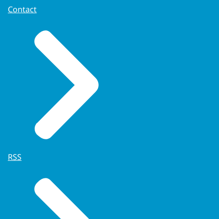
de pagina
'Privacy' (link opent in nieuw
Contact
tabblad)
.
RSS