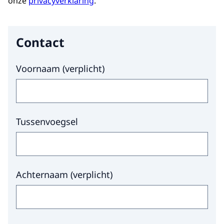
onze
privacyverklaring
.
Contact
Hier niets invullen a.u.b.
Voornaam
(
verplicht
)
Tussenvoegsel
Achternaam
(
verplicht
)