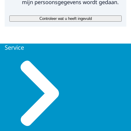
mijn persoonsgegevens wordt gedaan.
toestemming, omdat wij anders niet in
staat zijn om uw vraag te beantwoorden
Controleer wat u heeft ingevuld
Op welke manier worden uw gegevens
verwerkt?
Wij gebruiken uw gegevens om uw vraag te
Service
beantwoorden. Uw vraag wordt door onze
eigen medewerkers beantwoord. Uw
gegevens worden niet met derden gedeeld.
Hoelang bewaren wij uw gegevens?
Zodra wij uw vraag hebben beantwoord
worden uw gegevens uit onze systemen
verwijderd.
Wat zijn uw rechten?
Meer informatie over uw rechten vindt u op