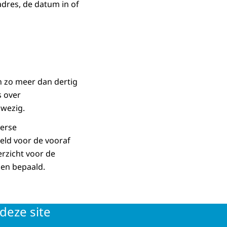
adres, de datum in of
n zo meer dan dertig
s over
nwezig.
verse
eld voor de vooraf
rzicht voor de
den bepaald.
deze site