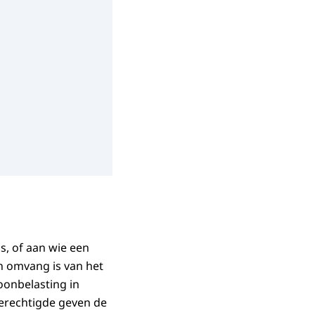
is, of aan wie een
n omvang is van het
oonbelasting in
erechtigde geven de