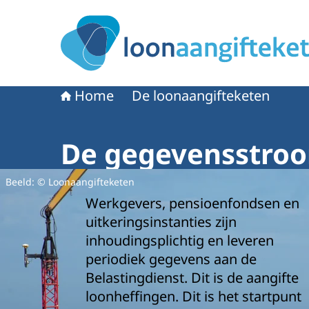
Naar de homepage van Loonaangifteketen
Home
De loonaangifteketen
De gegevensstro
Beeld: © Loonaangifteketen
Werkgevers, pensioenfondsen en
uitkeringsinstanties zijn
inhoudingsplichtig en leveren
periodiek gegevens aan de
Belastingdienst. Dit is de aangifte
loonheffingen. Dit is het startpunt