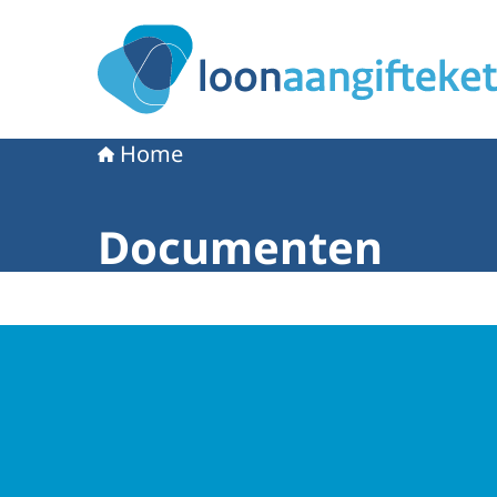
Naar de homepage van Loonaangifteketen
Home
Documenten