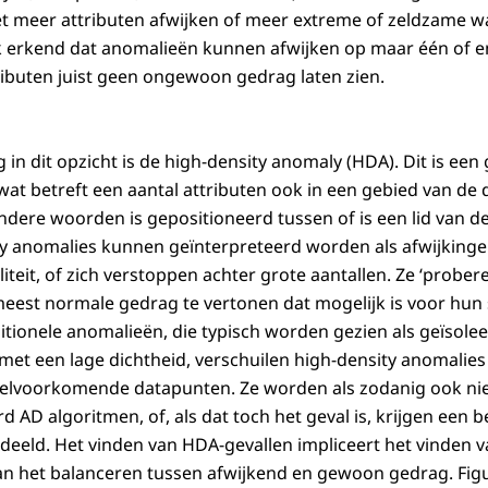
t meer attributen afwijken of meer extreme of zeldzame
k erkend dat anomalieën kunnen afwijken op maar één of en
tributen juist geen ongewoon gedrag laten zien.
g in dit opzicht is de high-density anomaly (HDA). Dit is een 
at betreft een aantal attributen ook in een gebied van de d
andere woorden is gepositioneerd tussen of is een lid van 
ty anomalies kunnen geïnterpreteerd worden als afwijkingen
iteit, of zich verstoppen achter grote aantallen. Ze ‘prober
est normale gedrag te vertonen dat mogelijk is voor hun s
ditionele anomalieën, die typisch worden gezien als geïsole
met een lage dichtheid, verschuilen high-density anomalies 
elvoorkomende datapunten. Ze worden als zodanig ook nie
rd AD algoritmen, of, als dat toch het geval is, krijgen een 
eeld. Het vinden van HDA-gevallen impliceert het vinden v
n het balanceren tussen afwijkend en gewoon gedrag. Figu