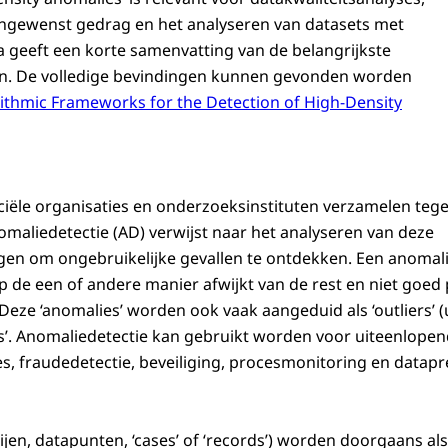
ongewenst gedrag en het analyseren van datasets met
na geeft een korte samenvatting van de belangrijkste
n. De volledige bevindingen kunnen gevonden worden
ithmic Frameworks for the Detection of High-Density
ële organisaties en onderzoeksinstituten verzamelen teg
omaliedetectie (AD) verwijst naar het analyseren van deze
n om ongebruikelijke gevallen te ontdekken. Een anomalie
op de een of andere manier afwijkt van de rest en niet goed
Deze ‘anomalies’ worden ook vaak aangeduid als ‘outliers’ (uit
rds’. Anomaliedetectie kan gebruikt worden voor uiteenlopen
es, fraudedetectie, beveiliging, procesmonitoring en datapr
rijen, datapunten, ‘cases’ of ‘records’) worden doorgaans al