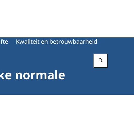
fte
Kwaliteit en betrouwbaarheid
Vul in wat 
kke normale