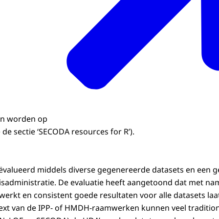
en worden op
e de sectie ‘SECODA resources for R’).
ëvalueerd middels diverse gegenereerde datasets en een 
isadministratie. De evaluatie heeft aangetoond dat met name
rkt en consistent goede resultaten voor alle datasets laat
text van de IPP- of HMDH-raamwerken kunnen veel traditio