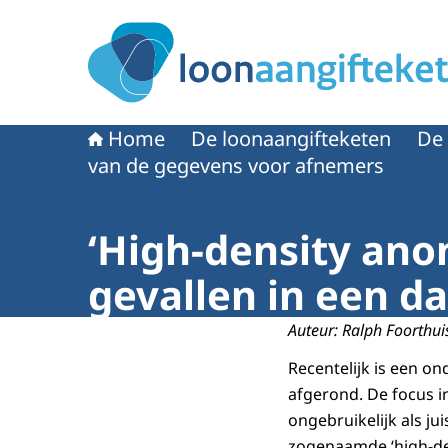
Naar de homepage van Loonaangifteketen
Home
De loonaangifteketen
De
van de gegevens voor afnemers
‘High-density ano
gevallen in een d
Auteur: Ralph Foorthui
Recentelijk is een o
afgerond. De focus in
ongebruikelijk als ju
zogenaamde ‘high-den