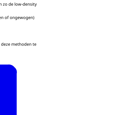
m zo de low-density
en of ongewogen)
m deze methoden te