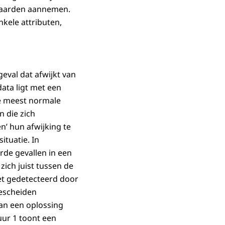
 waarden aannemen.
kele attributen,
geval dat afwijkt van
ata ligt met een
de meest normale
 die zich
en’ hun afwijking te
ituatie. In
erde gevallen in een
zich juist tussen de
t gedetecteerd door
bescheiden
an een oplossing
ur 1 toont een