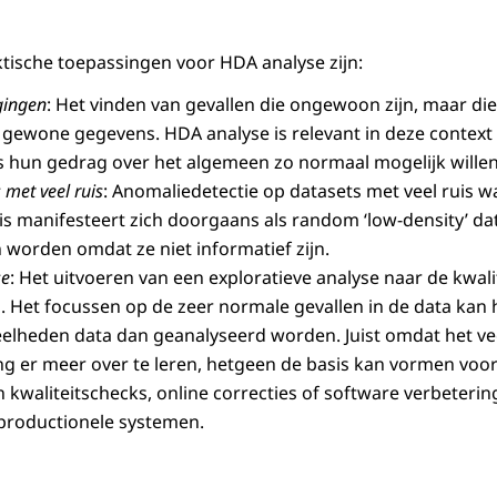
ktische toepassingen voor HDA analyse zijn:
gingen
: Het vinden van gevallen die ongewoon zijn, maar die 
 gewone gegevens. HDA analyse is relevant in deze contex
s hun gedrag over het algemeen zo normaal mogelijk wille
 met veel ruis
: Anomaliedetectie op datasets met veel ruis w
is manifesteert zich doorgaans als random ‘low-density’ d
worden omdat ze niet informatief zijn.
se
: Het uitvoeren van een exploratieve analyse naar de kwal
Het focussen op de zeer normale gevallen in de data kan h
elheden data dan geanalyseerd worden. Juist omdat het 
lang er meer over te leren, hetgeen de basis kan vormen voo
 kwaliteitschecks, online correcties of software verbeterin
productionele systemen.