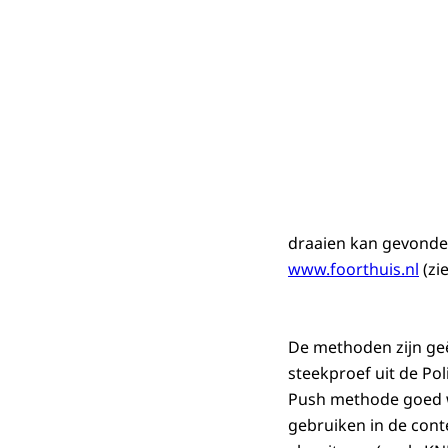
draaien kan gevond
www.foorthuis.nl
(zi
De methoden zijn ge
steekproef uit de Pol
Push methode goed we
gebruiken in de con