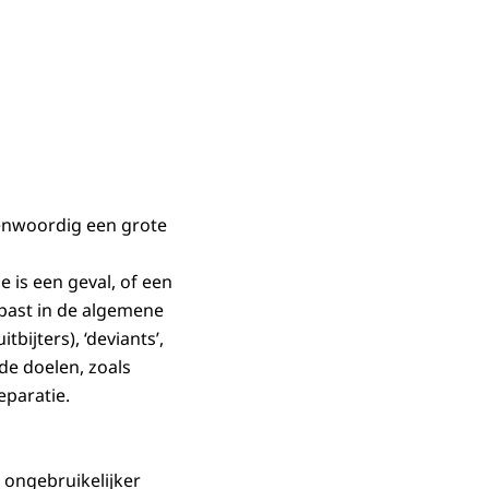
enwoordig een grote
 is een geval, of een
 past in de algemene
bijters), ‘deviants’,
de doelen, zoals
eparatie.
s ongebruikelijker