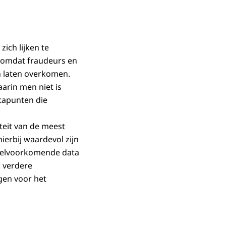
zich lijken te
t omdat fraudeurs en
n laten overkomen.
aarin men niet is
atapunten die
iteit van de meest
ierbij waardevol zijn
veelvoorkomende data
r verdere
gen voor het