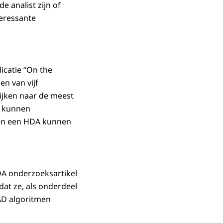
e analist zijn of
teressante
icatie “On the
en van vijf
ijken naar de meest
k kunnen
ieën een HDA kunnen
DA onderzoeksartikel
at ze, als onderdeel
AD algoritmen