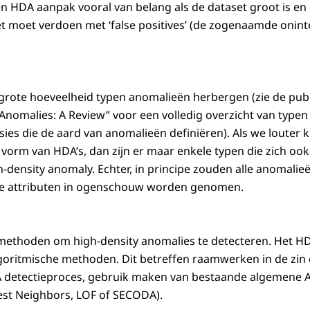
n HDA aanpak vooral van belang als de dataset groot is en d
iet moet verdoen met ‘false positives’ (de zogenaamde onin
grote hoeveelheid typen anomalieën herbergen (zie de publ
nomalies: A Review” voor een volledig overzicht van typen 
es die de aard van anomalieën definiëren). Als we louter k
e vorm van HDA’s, dan zijn er maar enkele typen die zich oo
h-density anomaly. Echter, in principe zouden alle anomal
nde attributen in ogenschouw worden genomen.
e methoden om high-density anomalies te detecteren. Het H
goritmische methoden. Dit betreffen raamwerken in de zin d
A detectieproces, gebruik maken van bestaande algemene 
est Neighbors, LOF of SECODA).