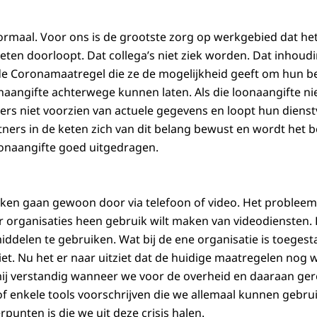
normaal. Voor ons is de grootste zorg op werkgebied dat het
eten doorloopt. Dat collega’s niet ziek worden. Dat inhoudi
e Coronamaatregel die ze de mogelijkheid geeft om hun bel
naangifte achterwege kunnen laten. Als die loonaangifte n
s niet voorzien van actuele gegevens en loopt hun dienstv
rtners in de keten zich van dit belang bewust en wordt het b
onaangifte goed uitgedragen.
aken gaan gewoon door via telefoon of video. Het probleem o
 organisaties heen gebruik wilt maken van videodiensten. D
iddelen te gebruiken. Wat bij de ene organisatie is toegest
et. Nu het er naar uitziet dat de huidige maatregelen nog w
 mij verstandig wanneer we voor de overheid en daaraan ger
of enkele tools voorschrijven die we allemaal kunnen gebru
rpunten is die we uit deze crisis halen.