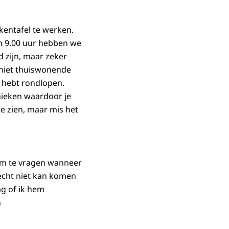
ukentafel te werken.
om 9.00 uur hebben we
 zijn, maar zeker
 niet thuiswonende
s hebt rondlopen.
ieken waardoor je
 te zien, maar mis het
 om te vragen wanneer
 echt niet kan komen
ag of ik hem
n