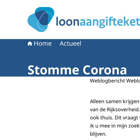
Naar de homepage van Loonaangifteketen
Home
Actueel
Stomme Corona
Weblogbericht Webl
Alleen samen krijgen
van de Rijksoverheid
ook thuis. Dit vraag
ik u mee in mijn zoe
blijven.