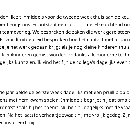
ijden. Ik zit inmiddels voor de tweede week thuis aan de ke
ent enigszins. Er ontstaat een soort ritme. Elke ochtend 
n teamoverleg. We bespreken de zaken die werk gerelateerd
 Er wordt uitgebreid besproken hoe het contact met al dan
e je het werk gedaan krijgt als je nog kleine kinderen thui
 kleinkinderen gemist worden ondanks alle moderne techn
dagelijks kunt zien. Ik vind het fijn de collega’s dagelijks even
rie jaar belde de eerste week dagelijks met een pruillip op
 eens met hem kwam spelen. Inmiddels begrijpt hij dat oma
na’s” zoals hij het noemt. Nu belt hij dagelijks met de vra
len. Na het laatste verhaaltje zwaait hij me vrolijk gedag. Zij
 inspireert mij.