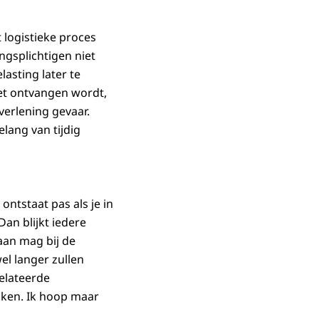
 logistieke proces
ngsplichtigen niet
asting later te
iet ontvangen wordt,
erlening gevaar.
elang van tijdig
ntstaat pas als je in
an blijkt iedere
aan mag bij de
el langer zullen
elateerde
iken. Ik hoop maar