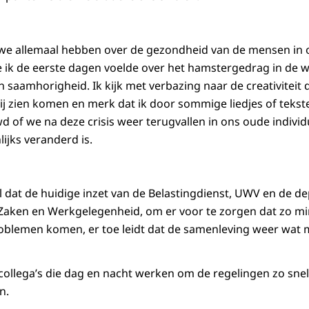
 we allemaal hebben over de gezondheid van de mensen in
 ik de eerste dagen voelde over het hamstergedrag in de wi
an saamhorigheid. Ik kijk met verbazing naar de creativiteit d
j zien komen en merk dat ik door sommige liedjes of tekst
d of we na deze crisis weer terugvallen in ons oude individ
lijks veranderd is.
al dat de huidige inzet van de Belastingdienst, UWV en de 
 Zaken en Werkgelegenheid, om er voor te zorgen dat zo mi
roblemen komen, er toe leidt dat de samenleving weer wat
 collega’s die dag en nacht werken om de regelingen zo sne
n.