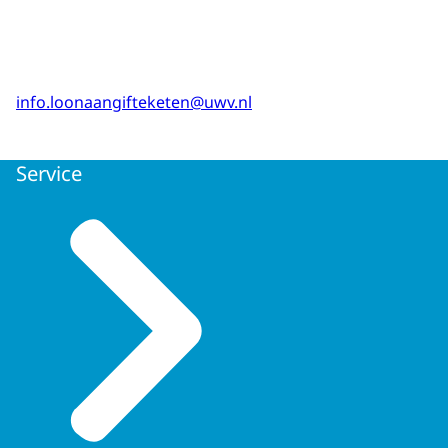
info.loonaangifteketen@uwv.nl
Service