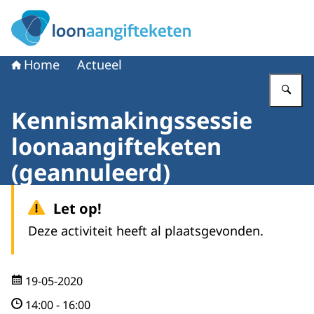
Naar de homepage van Loonaangifteketen
Home
Actueel
Vu
Kennismakingssessie
loonaangifteketen
(geannuleerd)
Let op!
Deze activiteit heeft al plaatsgevonden.
19-05-2020
14:00
-
16:00